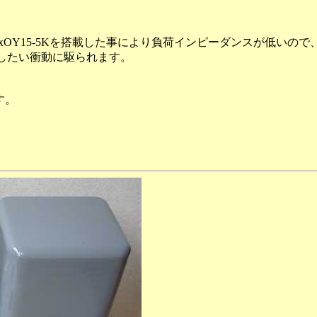
uxOY15-5Kを搭載した事により負荷インピーダンスが低い
り出したい衝動に駆られます。
す。